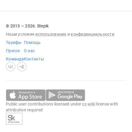
© 2013 — 2026. Stepik
Наши условия
использования
и
конфиденциальности
Тарифы
Помощь
Прессе
О нас
Команда
Контакты
Public user contributions licensed under
cc-wiki
license with
attribution required