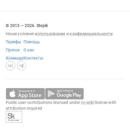
© 2013 — 2026. Stepik
Наши условия
использования
и
конфиденциальности
Тарифы
Помощь
Прессе
О нас
Команда
Контакты
Public user contributions licensed under
cc-wiki
license with
attribution required