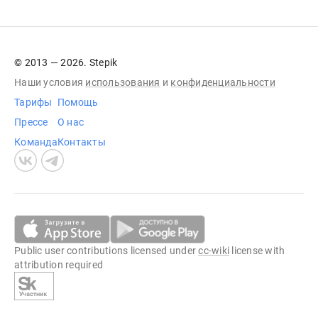
© 2013 — 2026. Stepik
Наши условия
использования
и
конфиденциальности
Тарифы
Помощь
Прессе
О нас
Команда
Контакты
Public user contributions licensed under
cc-wiki
license with
attribution required