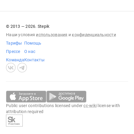
© 2013 — 2026. Stepik
Наши условия
использования
и
конфиденциальности
Тарифы
Помощь
Прессе
О нас
Команда
Контакты
Public user contributions licensed under
cc-wiki
license with
attribution required