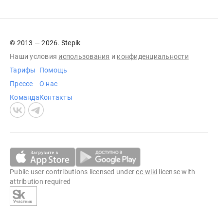
© 2013 — 2026. Stepik
Наши условия
использования
и
конфиденциальности
Тарифы
Помощь
Прессе
О нас
Команда
Контакты
Public user contributions licensed under
cc-wiki
license with
attribution required