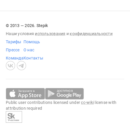
© 2013 — 2026. Stepik
Наши условия
использования
и
конфиденциальности
Тарифы
Помощь
Прессе
О нас
Команда
Контакты
Public user contributions licensed under
cc-wiki
license with
attribution required