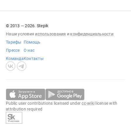
© 2013 — 2026. Stepik
Наши условия
использования
и
конфиденциальности
Тарифы
Помощь
Прессе
О нас
Команда
Контакты
Public user contributions licensed under
cc-wiki
license with
attribution required