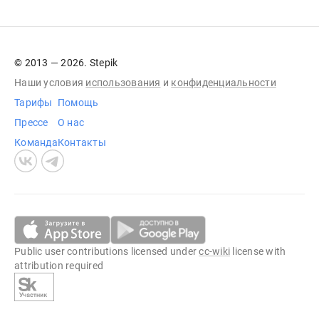
© 2013 — 2026. Stepik
Наши условия
использования
и
конфиденциальности
Тарифы
Помощь
Прессе
О нас
Команда
Контакты
Public user contributions licensed under
cc-wiki
license with
attribution required