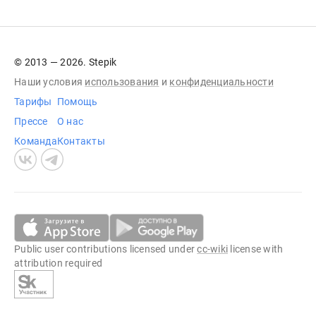
© 2013 — 2026. Stepik
Наши условия
использования
и
конфиденциальности
Тарифы
Помощь
Прессе
О нас
Команда
Контакты
Public user contributions licensed under
cc-wiki
license with
attribution required