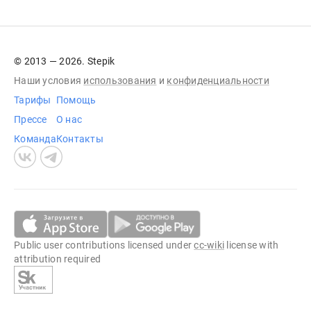
© 2013 — 2026. Stepik
Наши условия
использования
и
конфиденциальности
Тарифы
Помощь
Прессе
О нас
Команда
Контакты
Public user contributions licensed under
cc-wiki
license with
attribution required