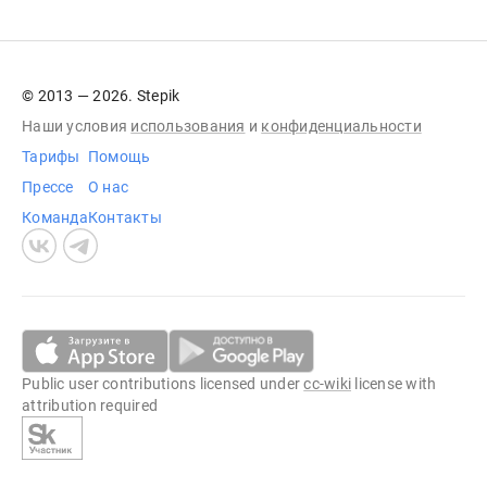
© 2013 — 2026. Stepik
Наши условия
использования
и
конфиденциальности
Тарифы
Помощь
Прессе
О нас
Команда
Контакты
Public user contributions licensed under
cc-wiki
license with
attribution required