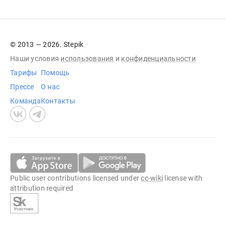
© 2013 — 2026. Stepik
Наши условия
использования
и
конфиденциальности
Тарифы
Помощь
Прессе
О нас
Команда
Контакты
Public user contributions licensed under
cc-wiki
license with
attribution required