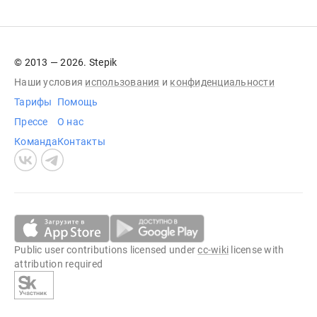
© 2013 — 2026. Stepik
Наши условия
использования
и
конфиденциальности
Тарифы
Помощь
Прессе
О нас
Команда
Контакты
Public user contributions licensed under
cc-wiki
license with
attribution required