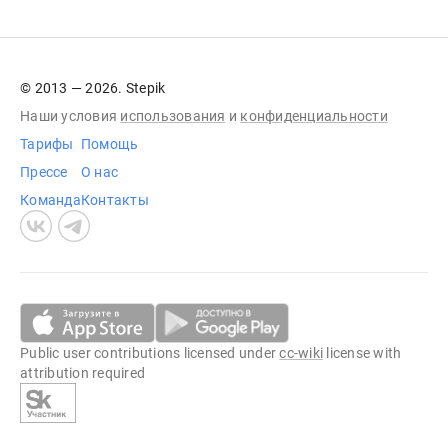
© 2013 — 2026. Stepik
Наши условия
использования
и
конфиденциальности
Тарифы
Помощь
Прессе
О нас
Команда
Контакты
Public user contributions licensed under
cc-wiki
license with
attribution required