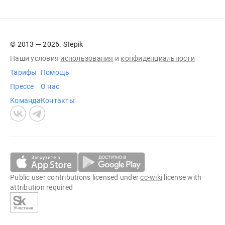
© 2013 — 2026. Stepik
Наши условия
использования
и
конфиденциальности
Тарифы
Помощь
Прессе
О нас
Команда
Контакты
Public user contributions licensed under
cc-wiki
license with
attribution required