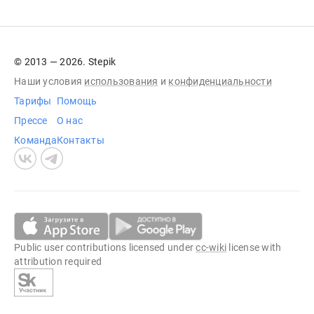
© 2013 — 2026. Stepik
Наши условия
использования
и
конфиденциальности
Тарифы
Помощь
Прессе
О нас
Команда
Контакты
Public user contributions licensed under
cc-wiki
license with
attribution required