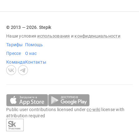
© 2013 — 2026. Stepik
Наши условия
использования
и
конфиденциальности
Тарифы
Помощь
Прессе
О нас
Команда
Контакты
Public user contributions licensed under
cc-wiki
license with
attribution required