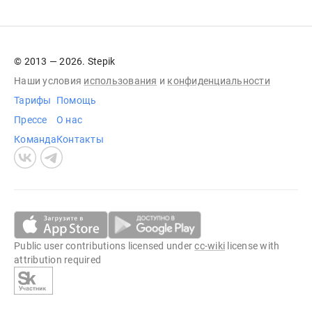
© 2013 — 2026. Stepik
Наши условия
использования
и
конфиденциальности
Тарифы
Помощь
Прессе
О нас
Команда
Контакты
Public user contributions licensed under
cc-wiki
license with
attribution required