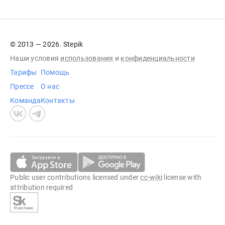
© 2013 — 2026. Stepik
Наши условия
использования
и
конфиденциальности
Тарифы
Помощь
Прессе
О нас
Команда
Контакты
Public user contributions licensed under
cc-wiki
license with
attribution required