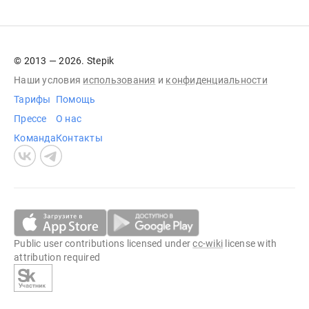
© 2013 — 2026. Stepik
Наши условия
использования
и
конфиденциальности
Тарифы
Помощь
Прессе
О нас
Команда
Контакты
Public user contributions licensed under
cc-wiki
license with
attribution required