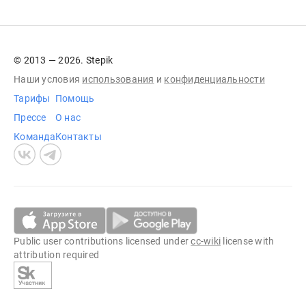
© 2013 — 2026. Stepik
Наши условия
использования
и
конфиденциальности
Тарифы
Помощь
Прессе
О нас
Команда
Контакты
Public user contributions licensed under
cc-wiki
license with
attribution required