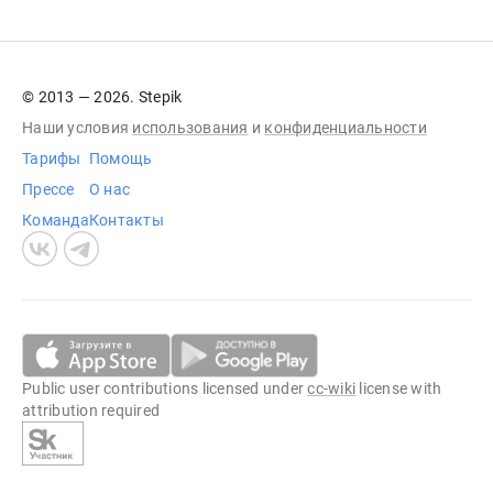
© 2013 — 2026. Stepik
Наши условия
использования
и
конфиденциальности
Тарифы
Помощь
Прессе
О нас
Команда
Контакты
Public user contributions licensed under
cc-wiki
license with
attribution required