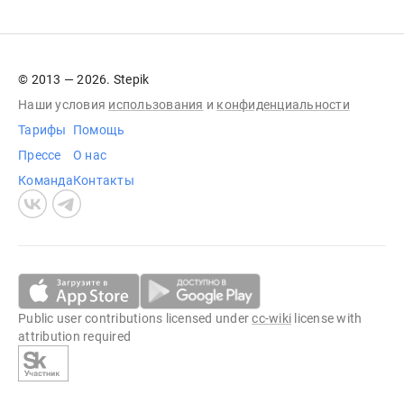
© 2013 — 2026. Stepik
Наши условия
использования
и
конфиденциальности
Тарифы
Помощь
Прессе
О нас
Команда
Контакты
Public user contributions licensed under
cc-wiki
license with
attribution required