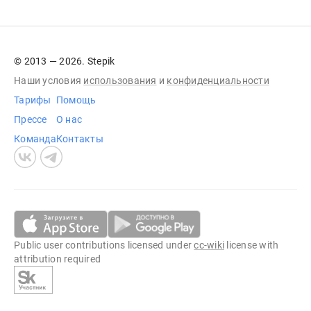
© 2013 — 2026. Stepik
Наши условия
использования
и
конфиденциальности
Тарифы
Помощь
Прессе
О нас
Команда
Контакты
Public user contributions licensed under
cc-wiki
license with
attribution required