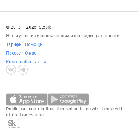
© 2013 — 2026. Stepik
Наши условия
использования
и
конфиденциальности
Тарифы
Помощь
Прессе
О нас
Команда
Контакты
Public user contributions licensed under
cc-wiki
license with
attribution required