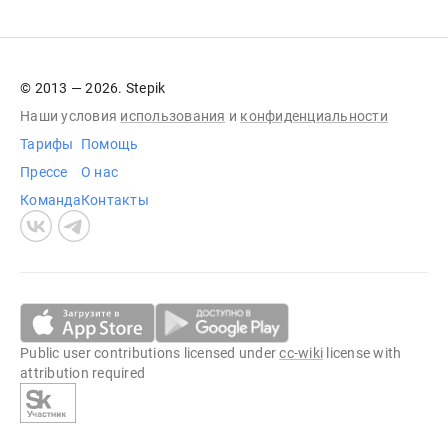
© 2013 — 2026. Stepik
Наши условия
использования
и
конфиденциальности
Тарифы
Помощь
Прессе
О нас
Команда
Контакты
Public user contributions licensed under
cc-wiki
license with
attribution required