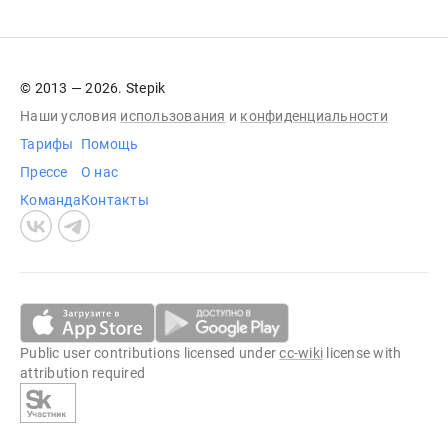
© 2013 — 2026. Stepik
Наши условия
использования
и
конфиденциальности
Тарифы
Помощь
Прессе
О нас
Команда
Контакты
Public user contributions licensed under
cc-wiki
license with
attribution required