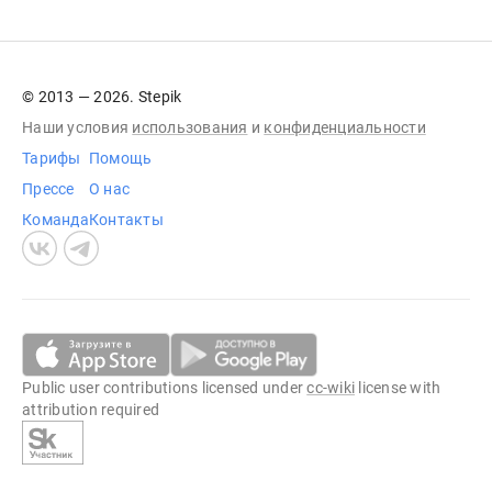
© 2013 — 2026. Stepik
Наши условия
использования
и
конфиденциальности
Тарифы
Помощь
Прессе
О нас
Команда
Контакты
Public user contributions licensed under
cc-wiki
license with
attribution required