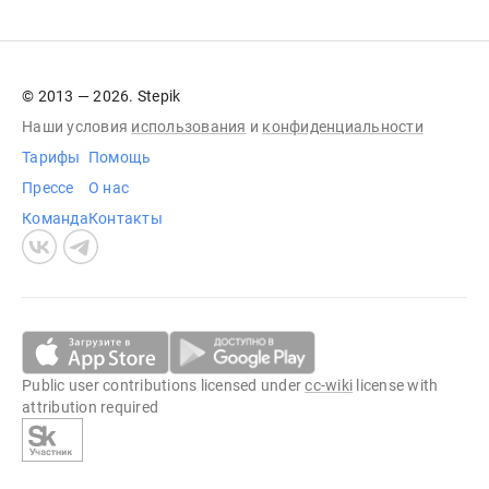
© 2013 — 2026. Stepik
Наши условия
использования
и
конфиденциальности
Тарифы
Помощь
Прессе
О нас
Команда
Контакты
Public user contributions licensed under
cc-wiki
license with
attribution required