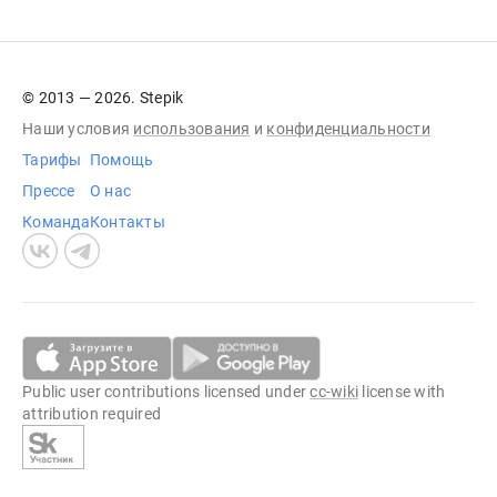
© 2013 — 2026. Stepik
Наши условия
использования
и
конфиденциальности
Тарифы
Помощь
Прессе
О нас
Команда
Контакты
Public user contributions licensed under
cc-wiki
license with
attribution required