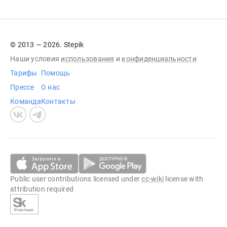
© 2013 — 2026. Stepik
Наши условия
использования
и
конфиденциальности
Тарифы
Помощь
Прессе
О нас
Команда
Контакты
Public user contributions licensed under
cc-wiki
license with
attribution required