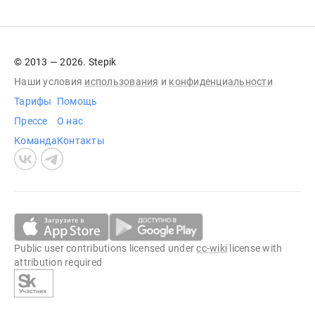
© 2013 — 2026. Stepik
Наши условия
использования
и
конфиденциальности
Тарифы
Помощь
Прессе
О нас
Команда
Контакты
Public user contributions licensed under
cc-wiki
license with
attribution required