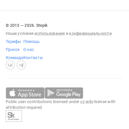
© 2013 — 2026. Stepik
Наши условия
использования
и
конфиденциальности
Тарифы
Помощь
Прессе
О нас
Команда
Контакты
Public user contributions licensed under
cc-wiki
license with
attribution required