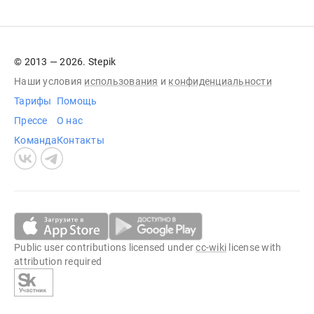
© 2013 — 2026. Stepik
Наши условия
использования
и
конфиденциальности
Тарифы
Помощь
Прессе
О нас
Команда
Контакты
Public user contributions licensed under
cc-wiki
license with
attribution required