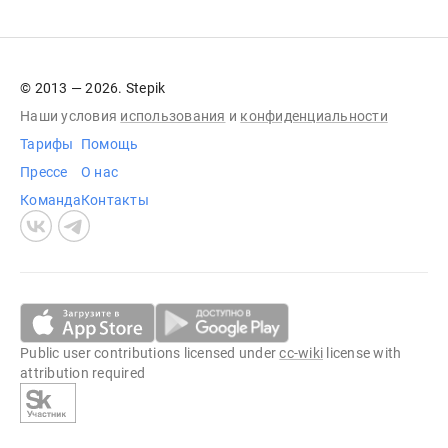
© 2013 — 2026. Stepik
Наши условия
использования
и
конфиденциальности
Тарифы
Помощь
Прессе
О нас
Команда
Контакты
Public user contributions licensed under
cc-wiki
license with
attribution required