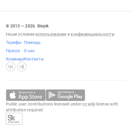
© 2013 — 2026. Stepik
Наши условия
использования
и
конфиденциальности
Тарифы
Помощь
Прессе
О нас
Команда
Контакты
Public user contributions licensed under
cc-wiki
license with
attribution required