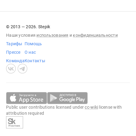
© 2013 — 2026. Stepik
Наши условия
использования
и
конфиденциальности
Тарифы
Помощь
Прессе
О нас
Команда
Контакты
Public user contributions licensed under
cc-wiki
license with
attribution required