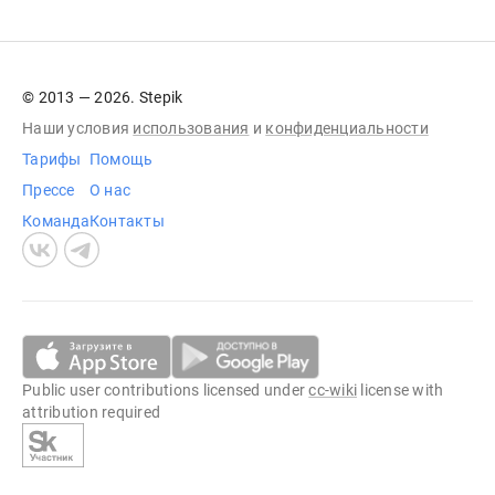
© 2013 — 2026. Stepik
Наши условия
использования
и
конфиденциальности
Тарифы
Помощь
Прессе
О нас
Команда
Контакты
Public user contributions licensed under
cc-wiki
license with
attribution required