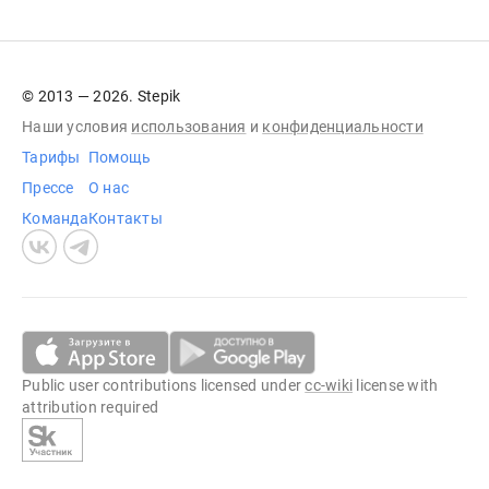
© 2013 — 2026. Stepik
Наши условия
использования
и
конфиденциальности
Тарифы
Помощь
Прессе
О нас
Команда
Контакты
Public user contributions licensed under
cc-wiki
license with
attribution required