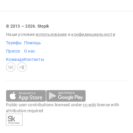
© 2013 — 2026. Stepik
Наши условия
использования
и
конфиденциальности
Тарифы
Помощь
Прессе
О нас
Команда
Контакты
Public user contributions licensed under
cc-wiki
license with
attribution required