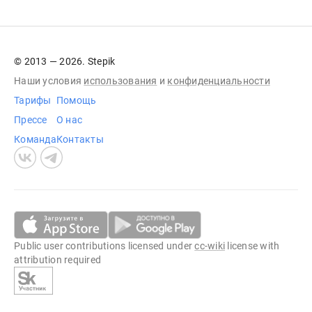
© 2013 — 2026. Stepik
Наши условия
использования
и
конфиденциальности
Тарифы
Помощь
Прессе
О нас
Команда
Контакты
Public user contributions licensed under
cc-wiki
license with
attribution required