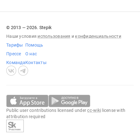
© 2013 — 2026. Stepik
Наши условия
использования
и
конфиденциальности
Тарифы
Помощь
Прессе
О нас
Команда
Контакты
Public user contributions licensed under
cc-wiki
license with
attribution required