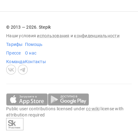
© 2013 — 2026. Stepik
Наши условия
использования
и
конфиденциальности
Тарифы
Помощь
Прессе
О нас
Команда
Контакты
Public user contributions licensed under
cc-wiki
license with
attribution required