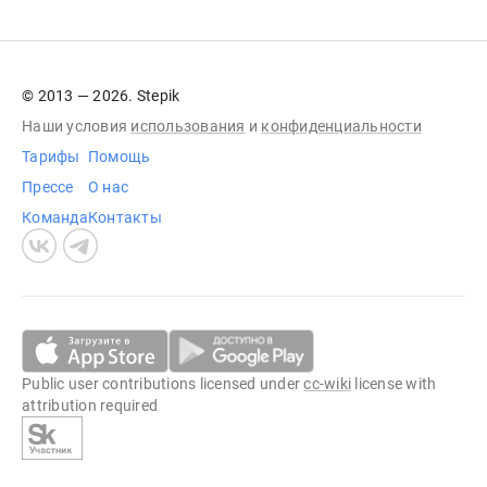
© 2013 — 2026. Stepik
Наши условия
использования
и
конфиденциальности
Тарифы
Помощь
Прессе
О нас
Команда
Контакты
Public user contributions licensed under
cc-wiki
license with
attribution required