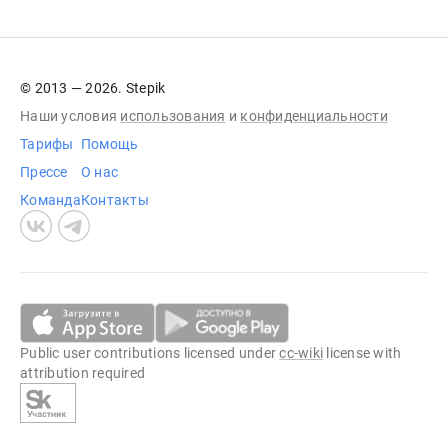
© 2013 — 2026. Stepik
Наши условия
использования
и
конфиденциальности
Тарифы
Помощь
Прессе
О нас
Команда
Контакты
Public user contributions licensed under
cc-wiki
license with
attribution required