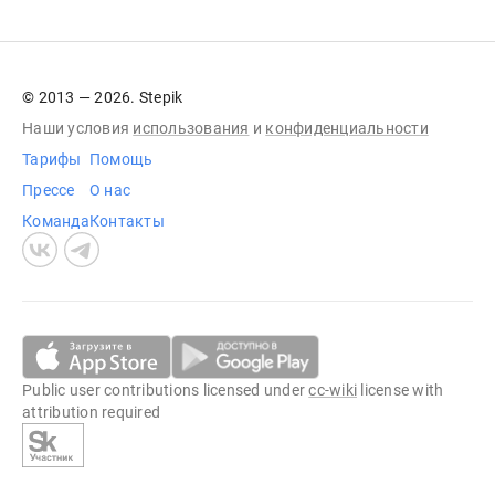
© 2013 — 2026. Stepik
Наши условия
использования
и
конфиденциальности
Тарифы
Помощь
Прессе
О нас
Команда
Контакты
Public user contributions licensed under
cc-wiki
license with
attribution required