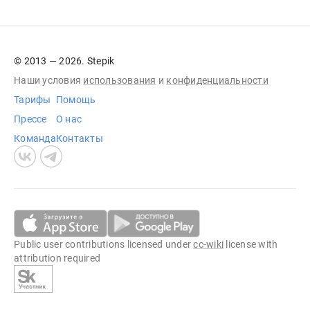
© 2013 — 2026. Stepik
Наши условия
использования
и
конфиденциальности
Тарифы
Помощь
Прессе
О нас
Команда
Контакты
Public user contributions licensed under
cc-wiki
license with
attribution required