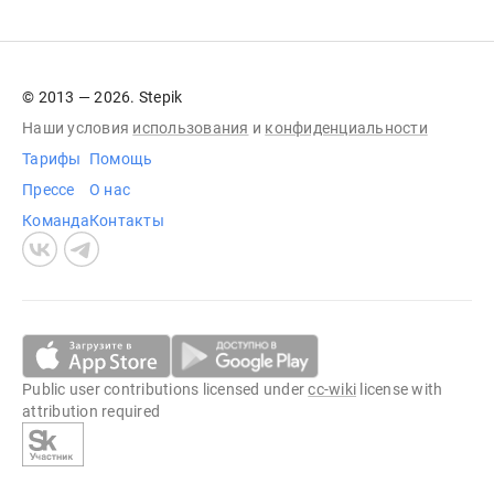
© 2013 — 2026. Stepik
Наши условия
использования
и
конфиденциальности
Тарифы
Помощь
Прессе
О нас
Команда
Контакты
Public user contributions licensed under
cc-wiki
license with
attribution required