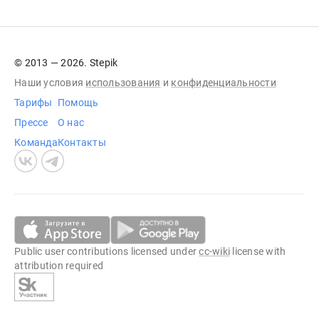
© 2013 — 2026. Stepik
Наши условия
использования
и
конфиденциальности
Тарифы
Помощь
Прессе
О нас
Команда
Контакты
Public user contributions licensed under
cc-wiki
license with
attribution required