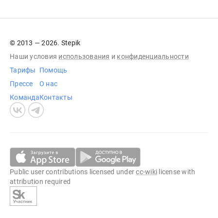
© 2013 — 2026. Stepik
Наши условия
использования
и
конфиденциальности
Тарифы
Помощь
Прессе
О нас
Команда
Контакты
Public user contributions licensed under
cc-wiki
license with
attribution required